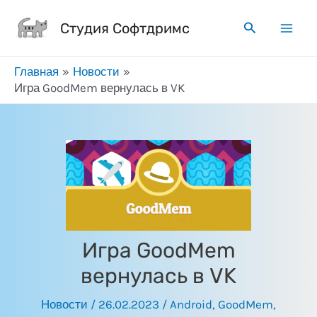
Перейти
Поиск
Студия Софтдримс
к
Mai
содержимому
Главная
Новости
Men
Игра GoodMem вернулась в VK
Игра GoodMem
вернулась в VK
Новости
/
26.02.2023
/
Android
,
GoodMem
,