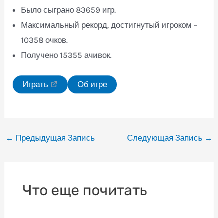
Было сыграно 83659 игр.
Максимальный рекорд, достигнутый игроком –
10358 очков.
Получено 15355 ачивок.
Играть
Об игре
Навигация
←
Предыдущая Запись
Следующая Запись
→
по
записям
Что еще почитать